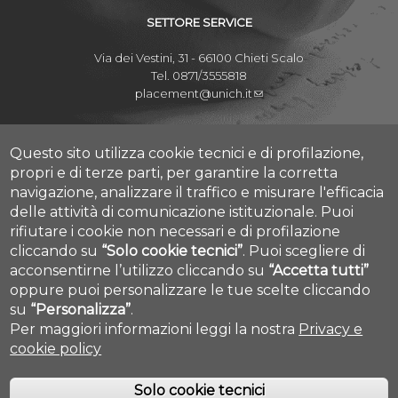
SETTORE SERVICE
Via dei Vestini, 31 - 66100 Chieti Scalo
Tel. 0871/3555818
placement@unich.it
Mappa Campus Chieti
Mappa Campus Pescara
Questo sito utilizza cookie tecnici e di profilazione,
propri e di terze parti, per garantire la corretta
navigazione, analizzare il traffico e misurare l'efficacia
delle attività di comunicazione istituzionale.
Puoi
rifiutare i cookie non necessari e di profilazione
Amministrazione Trasparente
cliccando su
“Solo cookie tecnici”
.
Puoi scegliere di
Privacy
acconsentirne l’utilizzo cliccando su
“Accetta tutti”
Contatti
oppure puoi personalizzare le tue scelte cliccando
Cookie settings
su
“Personalizza”
.
Per maggiori informazioni leggi la nostra
Privacy e
cookie policy
Solo cookie tecnici