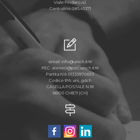
Viale Pindaro,42
Centralino 085.45371
email:
info@unich.it
PEC:
ateneo@pec.unich.it
Partita IVA 01335970693
Codice IPA: uni_gdch
CASELLA POSTALE N.18
66100 CHIETI (CH)