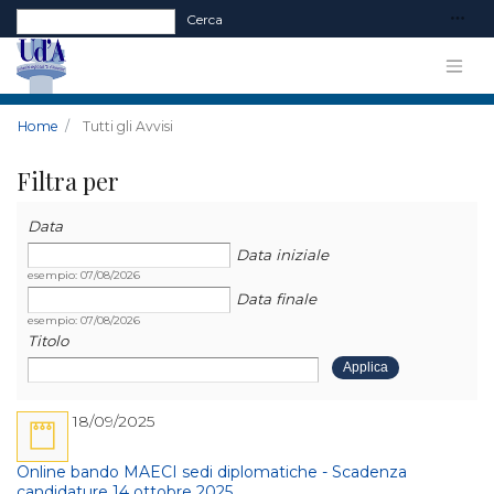
Form di ricerca
Cerca
Home
Tutti gli Avvisi
Filtra per
Data
Data
Data
Data iniziale
esempio: 07/08/2026
Data finale
esempio: 07/08/2026
Titolo
18/09/2025
Online bando MAECI sedi diplomatiche - Scadenza
candidature 14 ottobre 2025