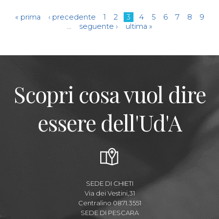
Pagine
« prima
‹ precedente
1
2
3
4
5
6
7
8
9
…
seguente ›
ultima »
Scopri cosa vuol dire
essere dell'Ud'A
SEDE DI CHIETI
Via dei Vestini,31
Centralino 0871.3551
SEDE DI PESCARA