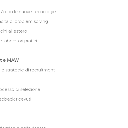
tà con le nuove tecnologie
cità di problem solving
ini all'estero
 laboratori pratici
nt e MAW
 e strategie di recruitment
rocesso di selezione
eedback ricevuti