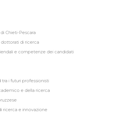
di Chieti-Pescara
i dottorati di ricerca
iendali e competenze dei candidati
a i futuri professionisti
ademico e della ricerca
bruzzese
i ricerca e innovazione