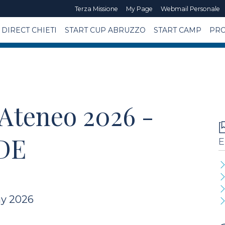
Terza Missione
My Page
Webmail Personale
DIRECT CHIETI
START CUP ABRUZZO
START CAMP
PRO
 Ateneo 2026 -
DE
E
ay 2026