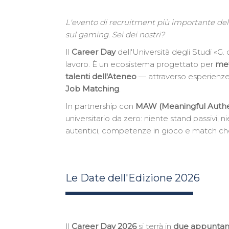
L'evento di recruitment più importante del
sul gaming. Sei dei nostri?
Il
Career Day
dell'Università degli Studi «G.
lavoro. È un ecosistema progettato per
mett
talenti dell'Ateneo
— attraverso esperienz
Job Matching
.
In partnership con
MAW (Meaningful Authe
universitario da zero: niente stand passivi, 
autentici, competenze in gioco e match ch
Le Date dell'Edizione 2026
Il
Career Day 2026
si terrà in
due appuntam