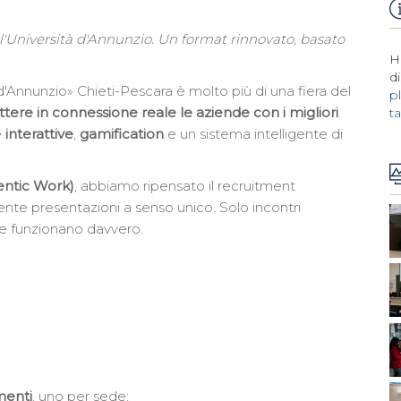
l'Università d'Annunzio. Un format rinnovato, basato
H
d
 d'Annunzio» Chieti-Pescara è molto più di una fiera del
p
ere in connessione reale le aziende con i migliori
t
e
interattive
,
gamification
e un sistema intelligente di
ntic Work)
, abbiamo ripensato il recruitment
niente presentazioni a senso unico. Solo incontri
e funzionano davvero.
enti
, uno per sede: