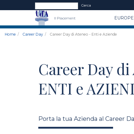
Form di ricerca
Cerca
EUROPE 
Il Placement
Home
Career Day
Career Day di Ateneo - Enti e Aziende
Career Day di
ENTI e AZIEN
Porta la tua Azienda al Career D