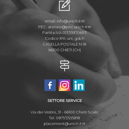
email:
info@unich.it
PEC:
ateneo@pec.unich.it
Partita IVA 01335970693
Codice IPA: uni_gdch
CASELLA POSTALE N.18
66100 CHIETI (CH)
SETTORE SERVICE
Via dei Vestini, 31 - 66100 Chieti Scalo
Tel. 0871/3555818
placement@unich.it