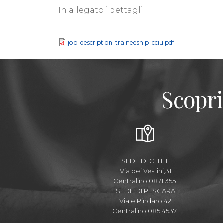
In allegato i dettagli.
job_description_traineeship_cciu.pdf
Scopri
SEDE DI CHIETI
Via dei Vestini,31
Centralino 0871.3551
SEDE DI PESCARA
Viale Pindaro,42
Centralino 085.45371