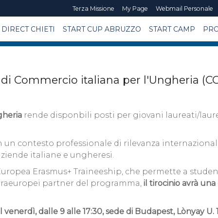
Terza Missione
My Page
Webmail Personale
DIRECT CHIETI
START CUP ABRUZZO
START CAMP
PRO
 di Commercio italiana per l'Ungheria (C
gheria
rende disponbili posti per giovani laureati/laure
n un contesto professionale di rilevanza internaziona
 aziende italiane e ungheresi.
uropea Erasmus+ Traineeship, che permette a studenti
xtraeuropei partner del programma,
il tirocinio avrà un
 venerdì, dalle 9 alle 17:30, sede di Budapest, Lònyay U. 