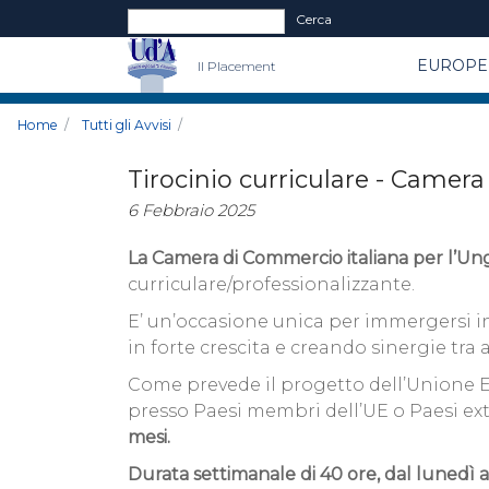
Form di ricerca
Cerca
EUROPE 
Il Placement
Home
Tutti gli Avvisi
Tirocinio curriculare - Camera
6 Febbraio 2025
La Camera di Commercio italiana per l’Un
curriculare/professionalizzante.
E’ un’occasione unica per immergersi i
in forte crescita e creando sinergie tra
Come prevede il progetto dell’Unione E
presso Paesi membri dell’UE o Paesi e
mesi.
Durata settimanale di 40 ore, dal lunedì al