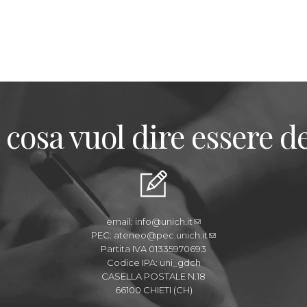
 cosa vuol dire essere de
email:
info@unich.it
PEC:
ateneo@pec.unich.it
Partita IVA 01335970693
Codice IPA: uni_gdch
CASELLA POSTALE N.18
66100 CHIETI (CH)