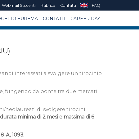
Webmail Studenti
Rubrica
Contatti
FAQ
GETTO EUREMA
CONTATTI
CAREER DAY
CIU)
andi interessati a svolgere un tirocinio
le, fungendo da ponte tra due mercati
/neolaureati di svolgere tirocini
a durata minima di 2 mesi e massima di 6
18-A, 1093.