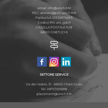
email:
info@unich.it
PEC:
ateneo@pec.unich.it
Partita IVA 01335970693
Codice IPA: uni_gdch
CASELLA POSTALE N.18
66100 CHIETI (CH)
SETTORE SERVICE
Via dei Vestini, 31 - 66100 Chieti Scalo
Tel. 0871/3555818
placement@unich.it
Mappa Campus Chieti