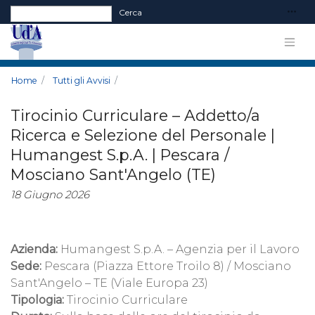
Form di ricerca
Cerca
Home
Tutti gli Avvisi
Tirocinio Curriculare – Addetto/a
Ricerca e Selezione del Personale |
Humangest S.p.A. | Pescara /
Mosciano Sant'Angelo (TE)
18 Giugno 2026
Azienda:
Humangest S.p.A. – Agenzia per il Lavoro
Sede:
Pescara (Piazza Ettore Troilo 8) / Mosciano
Sant'Angelo – TE (Viale Europa 23)
Tipologia:
Tirocinio Curriculare