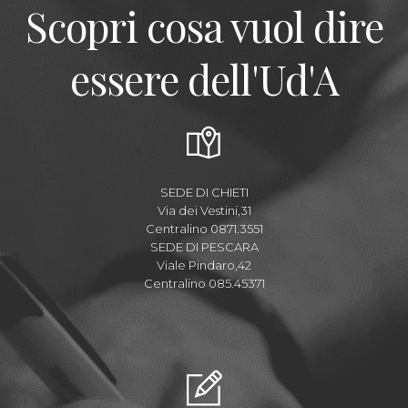
Scopri cosa vuol dire
essere dell'Ud'A
SEDE DI CHIETI
Via dei Vestini,31
Centralino 0871.3551
SEDE DI PESCARA
Viale Pindaro,42
Centralino 085.45371