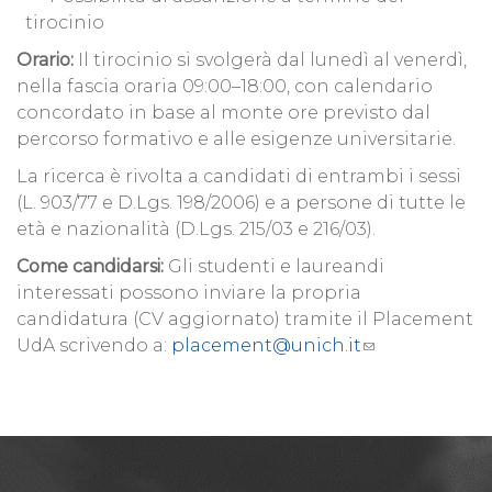
tirocinio
Orario:
Il tirocinio si svolgerà dal lunedì al venerdì,
nella fascia oraria 09:00–18:00, con calendario
concordato in base al monte ore previsto dal
percorso formativo e alle esigenze universitarie.
La ricerca è rivolta a candidati di entrambi i sessi
(L. 903/77 e D.Lgs. 198/2006) e a persone di tutte le
età e nazionalità (D.Lgs. 215/03 e 216/03).
Come candidarsi:
Gli studenti e laureandi
interessati possono inviare la propria
candidatura (CV aggiornato) tramite il Placement
UdA scrivendo a:
placement@unich.it