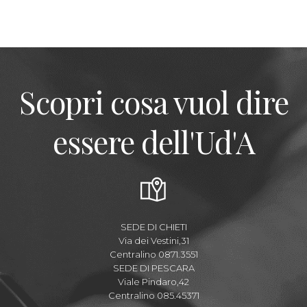
Scopri cosa vuol dire
essere dell'Ud'A
SEDE DI CHIETI
Via dei Vestini,31
Centralino 0871.3551
SEDE DI PESCARA
Viale Pindaro,42
Centralino 085.45371