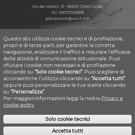
Via dei Vestini, 31 - 66100 Chieti Scalo
Tel. 0871/3555818
placement@unich.it
Mappa Campus Chieti
Mappa Campus Pescara
Questo sito utilizza cookie tecnici e di profilazione,
propri e di terze parti, per garantire la corretta
navigazione, analizzare il traffico e misurare l'efficacia
delle attività di comunicazione istituzionale.
Puoi
rifiutare i cookie non necessari e di profilazione
Amministrazione Trasparente
cliccando su
“Solo cookie tecnici”
.
Puoi scegliere di
Privacy
acconsentirne l’utilizzo cliccando su
“Accetta tutti”
Contatti
Cookie settings
oppure puoi personalizzare le tue scelte cliccando
su
“Personalizza”
.
Per maggiori informazioni leggi la nostra
Privacy e
cookie policy
Solo cookie tecnici
Accetta tutti