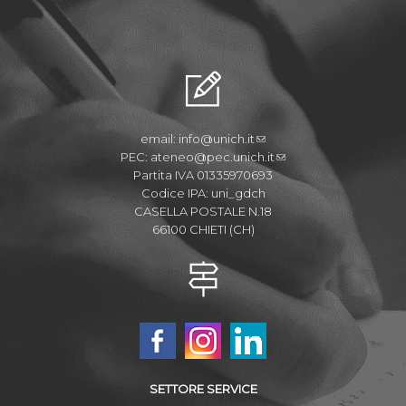
email:
info@unich.it
PEC:
ateneo@pec.unich.it
Partita IVA 01335970693
Codice IPA: uni_gdch
CASELLA POSTALE N.18
66100 CHIETI (CH)
SETTORE SERVICE