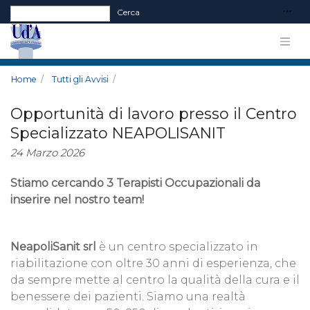
Form di ricerca
Cerca
Home
Tutti gli Avvisi
Opportunità di lavoro presso il Centro
Specializzato NEAPOLISANIT
24 Marzo 2026
Stiamo cercando 3 Terapisti Occupazionali da
inserire nel nostro team!
NeapoliSanit srl
è un centro specializzato in
riabilitazione con oltre 30 anni di esperienza, che
da sempre mette al centro la qualità della cura e il
benessere dei pazienti. Siamo una realtà