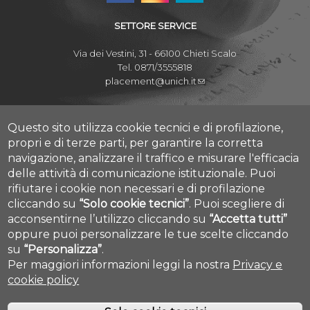
SETTORE SERVICE
Via dei Vestini, 31 - 66100 Chieti Scalo
Tel. 0871/3555818
placement@unich.it
Mappa Campus Chieti
Mappa Campus Pescara
Questo sito utilizza cookie tecnici e di profilazione,
propri e di terze parti, per garantire la corretta
navigazione, analizzare il traffico e misurare l'efficacia
delle attività di comunicazione istituzionale.
Puoi
rifiutare i cookie non necessari e di profilazione
Amministrazione Trasparente
cliccando su
“Solo cookie tecnici”
.
Puoi scegliere di
Privacy
acconsentirne l’utilizzo cliccando su
“Accetta tutti”
Contatti
Cookie settings
oppure puoi personalizzare le tue scelte cliccando
su
“Personalizza”
.
Per maggiori informazioni leggi la nostra
Privacy e
cookie policy