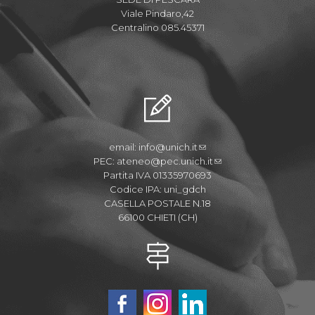
Viale Pindaro,42
Centralino 085.45371
email:
info@unich.it
PEC:
ateneo@pec.unich.it
Partita IVA 01335970693
Codice IPA: uni_gdch
CASELLA POSTALE N.18
66100 CHIETI (CH)