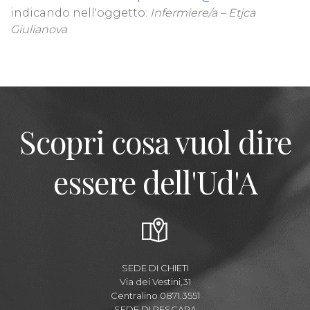
indicando nell'oggetto:
Infermiere/a – Etjca
Giulianova
Scopri cosa vuol dire
essere dell'Ud'A
SEDE DI CHIETI
Via dei Vestini,31
Centralino 0871.3551
SEDE DI PESCARA