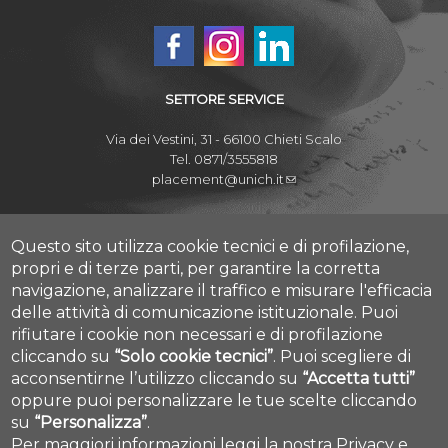
SETTORE SERVICE
Via dei Vestini, 31 - 66100 Chieti Scalo
Tel. 0871/3555818
placement@unich.it
Mappa Campus Chieti
Mappa Campus Pescara
Questo sito utilizza cookie tecnici e di profilazione,
propri e di terze parti, per garantire la corretta
navigazione, analizzare il traffico e misurare l'efficacia
delle attività di comunicazione istituzionale.
Puoi
rifiutare i cookie non necessari e di profilazione
Amministrazione Trasparente
cliccando su
“Solo cookie tecnici”
.
Puoi scegliere di
Privacy
acconsentirne l’utilizzo cliccando su
“Accetta tutti”
Contatti
Cookie settings
oppure puoi personalizzare le tue scelte cliccando
su
“Personalizza”
.
Per maggiori informazioni leggi la nostra
Privacy e