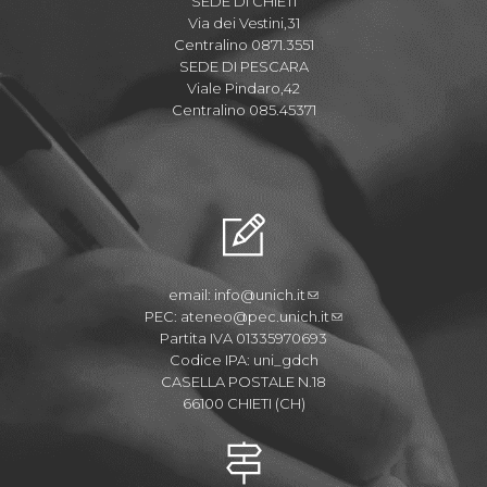
SEDE DI CHIETI
Via dei Vestini,31
Centralino 0871.3551
SEDE DI PESCARA
Viale Pindaro,42
Centralino 085.45371
email:
info@unich.it
PEC:
ateneo@pec.unich.it
Partita IVA 01335970693
Codice IPA: uni_gdch
CASELLA POSTALE N.18
66100 CHIETI (CH)