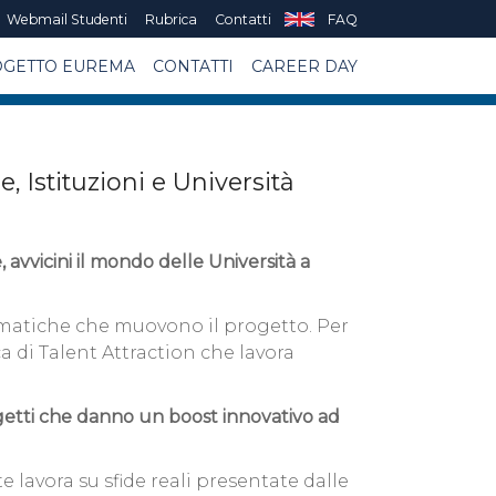
Webmail Studenti
Rubrica
Contatti
FAQ
GETTO EUREMA
CONTATTI
CAREER DAY
 Istituzioni e Università
 avvicini il mondo delle Università a
tematiche che muovono il progetto. Per
a di Talent Attraction che lavora
ogetti che danno un boost innovativo ad
lavora su sfide reali presentate dalle