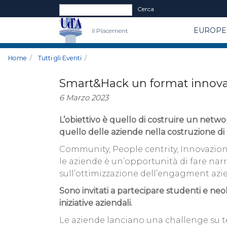
Form di ricerca
Cerca
EUROPE 
Il Placement
Home
Tutti gli Eventi
Smart&Hack un format innovativ
6 Marzo 2023
L’obiettivo è quello di costruire un networ
quello delle aziende nella costruzione di
Community, People centrity, Innovazione
le aziende è un’opportunità di fare narr
sull’ottimizzazione dell’engagment azie
Sono invitati a partecipare studenti e ne
iniziative aziendali.
Le aziende lanciano una challenge su te