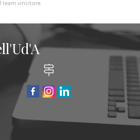
l team vincitore.
ll'Ud'A