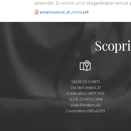
aziende. Si vince uno stage/experience p
presentazione_sh_roma.pdf
Scopri
SEDE DI CHIETI
Via dei Vestini,31
Centralino 0871.3551
SEDE DI PESCARA
Viale Pindaro,42
Centralino 085.45371