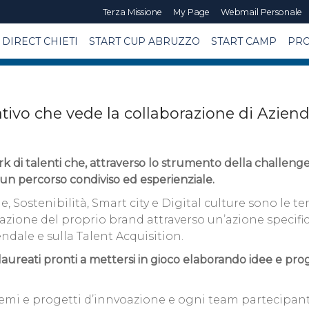
Terza Missione
My Page
Webmail Personale
DIRECT CHIETI
START CUP ABRUZZO
START CAMP
PRO
o che vede la collaborazione di Aziende,
k di talenti che, attraverso lo strumento della challenge,
 un percorso condiviso ed esperienziale.
, Sostenibilità, Smart city e Digital culture sono le 
azione del proprio brand attraverso un’azione specific
ndale e sulla Talent Acquisition.
olaureati pronti a mettersi in gioco elaborando idee e pr
mi e progetti d’innvoazione e ogni team partecipante 