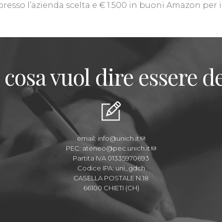
resso l’azienda scelta e € 1.500 in buoni Amazon per i
 cosa vuol dire essere de
email:
info@unich.it
PEC:
ateneo@pec.unich.it
Partita IVA 01335970693
Codice IPA: uni_gdch
CASELLA POSTALE N.18
66100 CHIETI (CH)