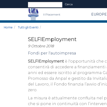
Form di ricerca
Cerca
EUROPE 
Il Placement
Home
Tutti gli Eventi
SELFIEmployment
9 Ottobre 2018
Fondi per l'autoimpresa
SELFIEmployment
è l'opportunità che ce
consentirà di accedere a finanziamenti a
anni ed essere iscritto al programma G
Promosso da Anpal e gestito da Invitalia
del Lavoro, il Fondo finanzia l’avvio d’i
zero.
La misura è attualmente confluita nel p
che si pone in continuità con l’interven