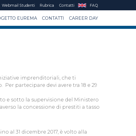
Webmail Studenti
Rubrica
Contatti
FAQ
GETTO EUREMA
CONTATTI
CAREER DAY
iziative imprenditoriali, che ti
. Per partecipare devi avere tra 18 e 29
to e sotto la supervisione del Ministero
averso la concessione di prestiti a tasso
o al 31 dicembre 2017, è volto alla