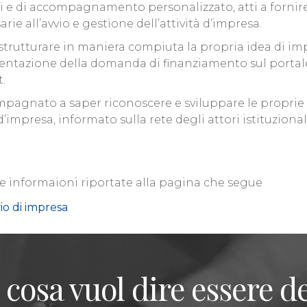
ati e di accompagnamento personalizzato, atti a forni
e all’avvio e gestione dell’attività d’impresa.
di strutturare in maniera compiuta la propria idea di 
sentazione della domanda di finanziamento sul portale In
.
mpagnato a saper riconoscere e sviluppare le proprie 
mpresa, informato sulla rete degli attori istituzionali 
le informaioni riportate alla pagina che segue
io di impresa
 cosa vuol dire essere de