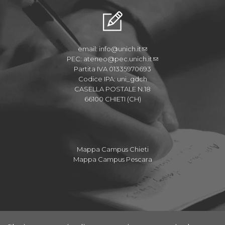
email:
info@unich.it
PEC:
ateneo@pec.unich.it
Partita IVA 01335970693
Codice IPA: uni_gdch
CASELLA POSTALE N.18
66100 CHIETI (CH)
Mappa Campus Chieti
Mappa Campus Pescara