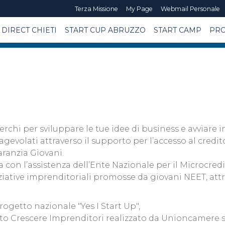
Terza Missione
My Page
Webmail Personale
DIRECT CHIETI
START CUP ABRUZZO
START CAMP
PRO
rchi per sviluppare le tue idee di business e avviare in
gevolati attraverso il supporto per l’accesso al credito
aranzia Giovani.
 con l’assistenza dell’Ente Nazionale per il Microcredi
niziative imprenditoriali promosse da giovani NEET, attr
rogetto nazionale "Yes I Start Up",
to Crescere Imprenditori realizzato da Unioncamere sin