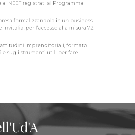
re ai NEET registrati al Programma
impresa formalizzandola in un business
vitalia, per l’accesso alla misura 7.2.
attitudini imprenditoriali, formato
e sugli strumenti utili per fare
ll'Ud'A