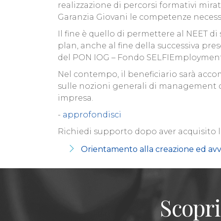
realizzazione di percorsi formativi mir
Garanzia Giovani le competenze necessari
Il fine è quello di permettere al NEET 
plan, anche al fine della successiva pre
del PON IOG – Fondo SELFIEmployment
Nel contempo, il beneficiario sarà acco
sulle nozioni generali di management d’i
impresa.
-
approfondisci
Richiedi supporto dopo aver acquisito 
Orientamento alla creazione ed avv
Scopri