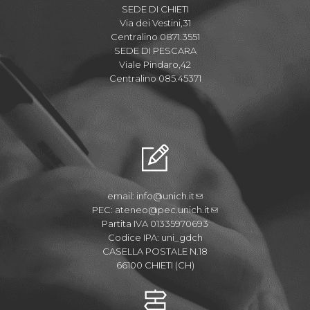
SEDE DI CHIETI
Via dei Vestini,31
Centralino 0871.3551
SEDE DI PESCARA
Viale Pindaro,42
Centralino 085.45371
email:
info@unich.it
PEC:
ateneo@pec.unich.it
Partita IVA 01335970693
Codice IPA: uni_gdch
CASELLA POSTALE N.18
66100 CHIETI (CH)