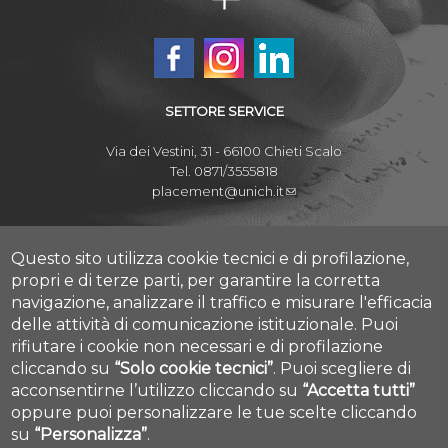
SETTORE SERVICE
Via dei Vestini, 31 - 66100 Chieti Scalo
Tel. 0871/3555818
placement@unich.it
Mappa Campus Chieti
Mappa Campus Pescara
Questo sito utilizza cookie tecnici e di profilazione,
propri e di terze parti, per garantire la corretta
navigazione, analizzare il traffico e misurare l'efficacia
delle attività di comunicazione istituzionale.
Puoi
rifiutare i cookie non necessari e di profilazione
Amministrazione Trasparente
cliccando su
“Solo cookie tecnici”
.
Puoi scegliere di
Privacy
acconsentirne l’utilizzo cliccando su
“Accetta tutti”
Contatti
Cookie settings
oppure puoi personalizzare le tue scelte cliccando
su
“Personalizza”
.