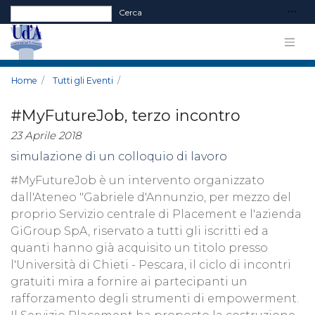
Form di ricerca
Cerca
Home
Tutti gli Eventi
#MyFutureJob, terzo incontro
23 Aprile 2018
simulazione di un colloquio di lavoro
#MyFutureJob è un intervento organizzato
dall'Ateneo "Gabriele d'Annunzio, per mezzo del
proprio Servizio centrale di Placement e l'azienda
GiGroup SpA, riservato a tutti gli iscritti ed a
quanti hanno già acquisito un titolo presso
l'Università di Chieti - Pescara, il ciclo di incontri
gratuiti mira a fornire ai partecipanti un
rafforzamento degli strumenti di empowerment.