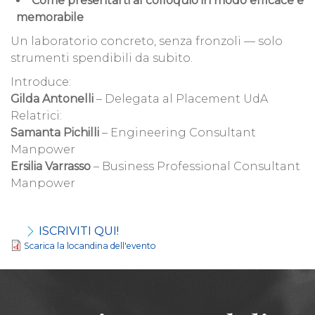
Come presentarti al colloquio in modo efficace e
memorabile
Un laboratorio concreto, senza fronzoli — solo
strumenti spendibili da subito.
Introduce:
Gilda Antonelli
– Delegata al Placement UdA
Relatrici:
Samanta Pichilli
– Engineering Consultant
Manpower
Ersilia Varrasso
– Business Professional Consultant
Manpower
ISCRIVITI QUI!
Scarica la locandina dell'evento