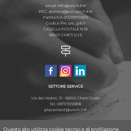
email:
info@unich.it
PEC:
ateneo@pec.unich.it
Partita IVA 01335970693
Codice IPA: uni_gdch
CASELLA POSTALE N.18
66100 CHIETI (CH)
SETTORE SERVICE
Via dei Vestini, 31 - 66100 Chieti Scalo
Tel. 0871/3555818
placement@unich.it
Mappa Campus Chieti
Mappa Campus Pescara
Questo sito utilizza cookie tecnici e di profilazione,