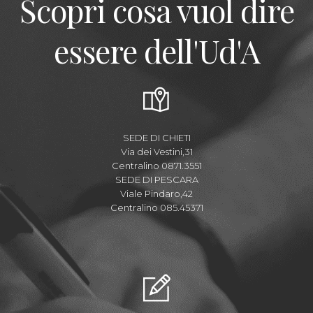
Scopri cosa vuol dire
essere dell'Ud'A
SEDE DI CHIETI
Via dei Vestini,31
Centralino 0871.3551
SEDE DI PESCARA
Viale Pindaro,42
Centralino 085.45371