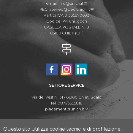
email:
info@unich.it
PEC:
ateneo@pec.unich.it
Partita IVA 01335970693
Codice IPA: uni_gdch
CASELLA POSTALE N.18
66100 CHIETI (CH)
SETTORE SERVICE
Via dei Vestini, 31 - 66100 Chieti Scalo
Tel. 0871/3555818
placement@unich.it
Mappa Campus Chieti
Mappa Campus Pescara
Questo sito utilizza cookie tecnici e di profilazione,