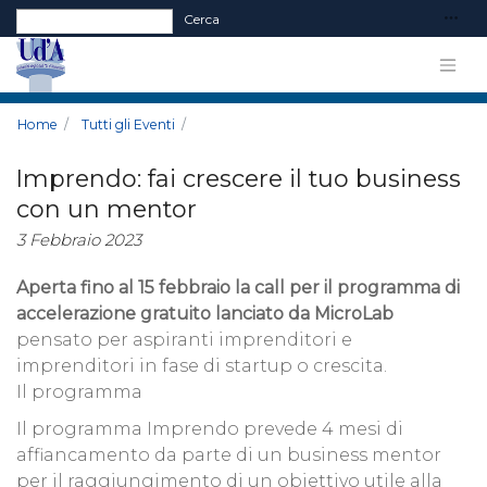
Form di ricerca
Cerca
Home
Tutti gli Eventi
Imprendo: fai crescere il tuo business
con un mentor
3 Febbraio 2023
Aperta fino al 15 febbraio la call per il programma di
accelerazione gratuito lanciato da MicroLab
pensato per aspiranti imprenditori e
imprenditori in fase di startup o crescita.
Il programma
Il programma Imprendo prevede 4 mesi di
affiancamento da parte di un business mentor
per il raggiungimento di un obiettivo utile alla