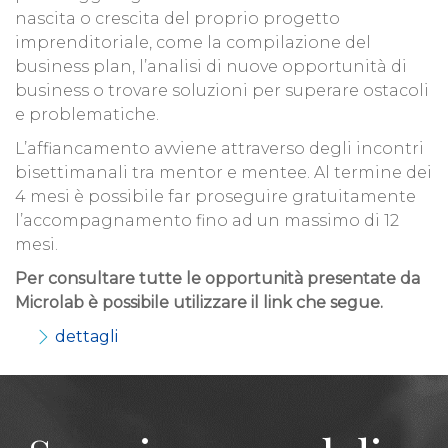
nascita o crescita del proprio progetto
imprenditoriale, come la compilazione del
business plan, l’analisi di nuove opportunità di
business o trovare soluzioni per superare ostacoli
e problematiche.
L’affiancamento avviene attraverso degli incontri
bisettimanali tra mentor e mentee. Al termine dei
4 mesi è possibile far proseguire gratuitamente
l’accompagnamento fino ad un massimo di 12
mesi.
Per consultare tutte le opportunità presentate da
Microlab
è possibile utilizzare il link che segue.
dettagli