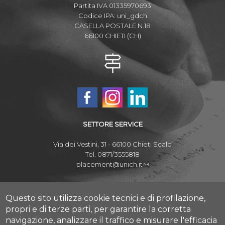
Partita IVA 01335970693
Codice IPA: uni_gdch
CASELLA POSTALE N.18
66100 CHIETI (CH)
SETTORE SERVICE
Via dei Vestini, 31 - 66100 Chieti Scalo
Tel. 0871/3555818
placement@unich.it
Mappa Campus Chieti
Mappa Campus Pescara
Questo sito utilizza cookie tecnici e di profilazione,
propri e di terze parti, per garantire la corretta
navigazione, analizzare il traffico e misurare l'efficacia