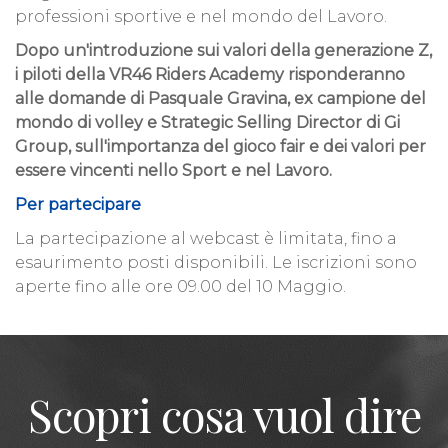
professioni sportive e nel mondo del Lavoro.
Dopo un'introduzione sui valori della generazione Z,
i piloti della VR46 Riders Academy risponderanno
alle domande di Pasquale Gravina, ex campione del
mondo di volley e Strategic Selling Director di Gi
Group, sull'importanza del gioco fair e dei valori per
essere vincenti nello Sport e nel Lavoro.
Per partecipare
La partecipazione al webcast è limitata, fino a
esaurimento posti disponibili. Le iscrizioni sono
aperte fino alle ore 09.00 del 10 Maggio.
Scopri cosa vuol dire