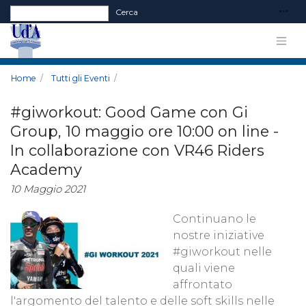
Form di ricerca
Cerca
Home
Tutti gli Eventi
#giworkout: Good Game con Gi
Group, 10 maggio ore 10:00 on line -
In collaborazione con VR46 Riders
Academy
10 Maggio 2021
Continuano le
nostre iniziative
#giworkout nelle
quali viene
affrontato
l'argomento del talento e delle soft skills nelle