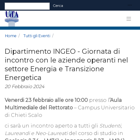
Form di ricerca
Cerca
Home
Tutti gli Eventi
Dipartimento INGEO - Giornata di
incontro con le aziende operanti nel
settore Energia e Transizione
Energetica
20 Febbraio 2024
Venerdi 23 febbraio alle ore 10:00
presso l
’Aula
Multimediale del Rettorato
– Campus Universitario
di Chieti Scalo
ci sarà un incontro aperto a tutti gli
Studenti,
Laureandi e Neo-Laureati
del corso di studio in