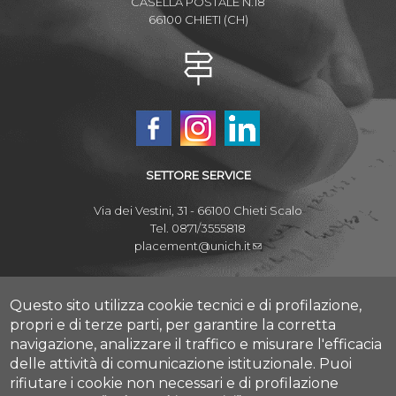
CASELLA POSTALE N.18
66100 CHIETI (CH)
SETTORE SERVICE
Via dei Vestini, 31 - 66100 Chieti Scalo
Tel. 0871/3555818
placement@unich.it
Mappa Campus Chieti
Mappa Campus Pescara
Questo sito utilizza cookie tecnici e di profilazione,
propri e di terze parti, per garantire la corretta
navigazione, analizzare il traffico e misurare l'efficacia
delle attività di comunicazione istituzionale.
Puoi
rifiutare i cookie non necessari e di profilazione
Amministrazione Trasparente