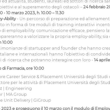
e ed attualità, studenti, laureati ed sottori di ricerca
biettivi e al superamento degli ostacoli –
24 febbraio 20
30 - 10 marzo 2023,
h. 10.00 – 11.30
-Ability
- Un percorso di preparazione ed allenament
to in forma di tre moduli di training interattivi incentra
 di employability: comunicazione efficace, pensiero la
 impareranno a valorizzare la propria employ-ability, s
h 10.00
timonianze di startupper and founder che hanno cre
 italiane e internazionali hanno l’obiettivo di condivide
i di ricerca che potranno interagire con loro -
14 april
di Farmacia, ore 10.00
re Career Service & Placement Università degli Studi 
ttore per le attività di Placement Università degli Stud
st | Engineering
or | MA Group
ce Unit Delivery | GiGroup
aio 2023 e proseguono il 10 marzo con il modulo di Employ