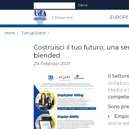
Form di ricerca
Cerca
EUROPE 
Il Placement
Home
Tutti gli Eventi
Costruisci il tuo futuro, una se
blended
24 Febbraio 2023
Il Settor
collabor
Media e 
competen
Sono prev
Emplo
storie ed