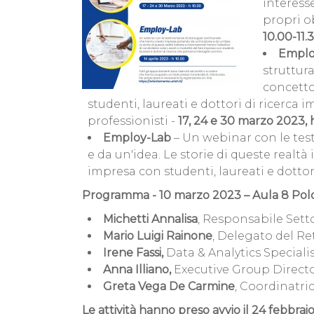
interess
propri o
10.00-11.
Employ
struttura
concetto
studenti, laureati e dottori di ricerca
professionisti -
17, 24 e 30 marzo 2023, 
Employ-Lab
– Un webinar con le tes
e da un'idea. Le storie di queste realtà
impresa con studenti, laureati e dottor
Programma - 10 marzo 2023 – Aula 8 Polo 
Michetti Annalisa
,
Responsabile Setto
Mario Luigi Rainone
, Delegato del Re
Irene Fassi,
Data & Analytics Speciali
Anna Illiano,
Executive Group Direct
Greta Vega De Carmine
, Coordinatri
Le attività hanno preso avvio il 24 febbr