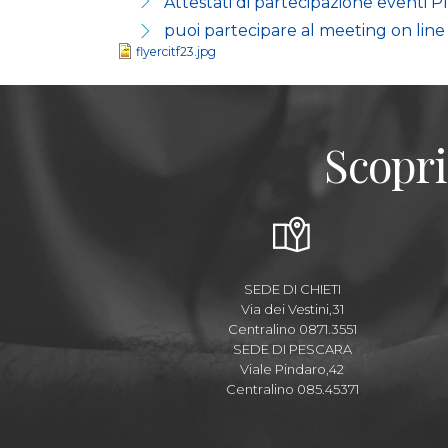
Attestati di partecipazione eventi 
puoi partecipare al meeting on lin
flyercitf23.jpg
Scopri
SEDE DI CHIETI
Via dei Vestini,31
Centralino 0871.3551
SEDE DI PESCARA
Viale Pindaro,42
Centralino 085.45371