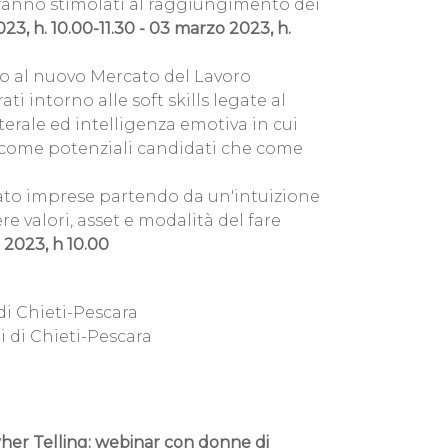
 saranno stimolati al raggiungimento dei
23, h. 10.00-11.30 - 03 marzo 2023, h.
o al nuovo Mercato del Lavoro
ti intorno alle soft skills legate al
terale ed intelligenza emotiva in cui
ia come potenziali candidati che come
ato imprese partendo da un'intuizione
re valori, asset e modalità del fare
e 2023, h 10.00
di Chieti-Pescara
i di Chieti-Pescara
her Telling: w
ebinar con donne di