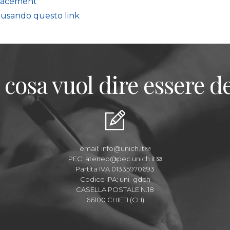
Placement
e usando questo link
 cosa vuol dire essere de
email:
info@unich.it
PEC:
ateneo@pec.unich.it
Partita IVA 01335970693
Codice IPA: uni_gdch
CASELLA POSTALE N.18
66100 CHIETI (CH)