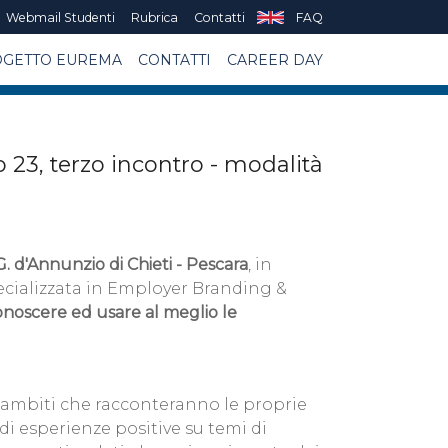
Webmail Studenti
Rubrica
Contatti
FAQ
GETTO EUREMA
CONTATTI
CAREER DAY
zo 23, terzo incontro - modalità
. d'Annunzio di Chieti - Pescara
, in
pecializzata in Employer Branding &
onoscere ed usare al meglio le
 ambiti che racconteranno le proprie
 di esperienze positive su temi di