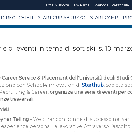
Terza Missione
My Page
Webmail Personale
DIRECT CHIETI
START CUP ABRUZZO
START CAMP
PRO
rie di eventi in tema di soft skills. 10 mar
e Career Service & Placement dell'Università degli Studi G
azione con School4Innovation di
Starthub
, società s
Recruiting & Career,
organizza una serie di eventi per c
ze trasversali.
isti:
yher Telling
- Webinar con donne di successo nei vari
 esperienze personali e lavorative. Attraverso l’ascolto