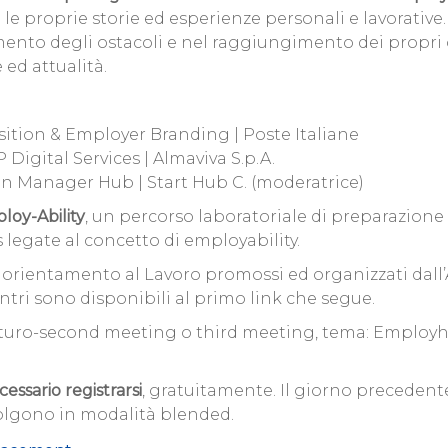
le proprie storie ed esperienze personali e lavorative
mento degli ostacoli e nel raggiungimento dei propri ob
 ed attualità.
sition & Employer Branding | Poste Italiane
 Digital Services | Almaviva S.p.A.
on Manager Hub | Start Hub C. (moderatrice)
loy-Ability
, un percorso laboratoriale di preparazion
s legate al concetto di employability.
i orientamento al Lavoro promossi ed organizzati dall’A
ntri sono disponibili al primo link che segue.
 futuro-second meeting o third meeting, tema: Employhe
essario registrarsi
, gratuitamente. Il giorno precedent
svolgono in modalità blended.