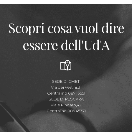
Scopri cosa vuol dire
essere dell'Ud'A
SEDE DI CHIETI
Via dei Vestini,31
Centralino 0871.3551
SEDE DI PESCARA
Viale Pindaro,42
Centralino 085.45371