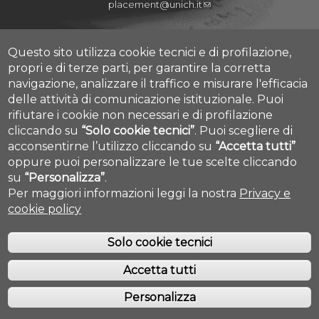
placement@unich.it
Mappa Campus Chieti
Mappa Campus Pescara
Questo sito utilizza cookie tecnici e di profilazione,
propri e di terze parti, per garantire la corretta
navigazione, analizzare il traffico e misurare l'efficacia
delle attività di comunicazione istituzionale.
Puoi
rifiutare i cookie non necessari e di profilazione
Amministrazione Trasparente
cliccando su
“Solo cookie tecnici”
.
Puoi scegliere di
Privacy
acconsentirne l’utilizzo cliccando su
“Accetta tutti”
Contatti
Cookie settings
oppure puoi personalizzare le tue scelte cliccando
su
“Personalizza”
.
Per maggiori informazioni leggi la nostra
Privacy e
cookie policy
Solo cookie tecnici
Accetta tutti
COPYRIGHT © 2019. ALL RIGHTS RESERVED - UNIVERSITÀ DEGLI STUDI
GABRIELE D'ANNUNZIO - CHIETI/PESCARA
Personalizza