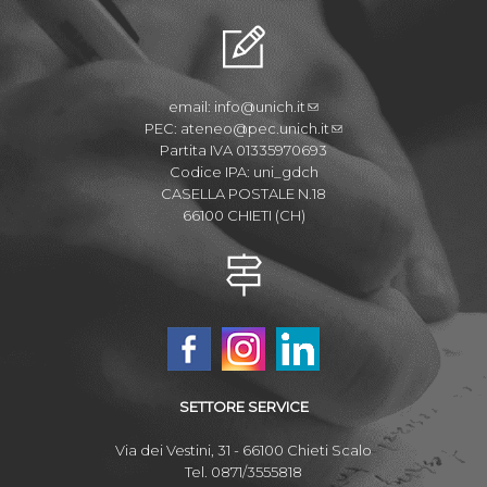
email:
info@unich.it
PEC:
ateneo@pec.unich.it
Partita IVA 01335970693
Codice IPA: uni_gdch
CASELLA POSTALE N.18
66100 CHIETI (CH)
SETTORE SERVICE
Via dei Vestini, 31 - 66100 Chieti Scalo
Tel. 0871/3555818