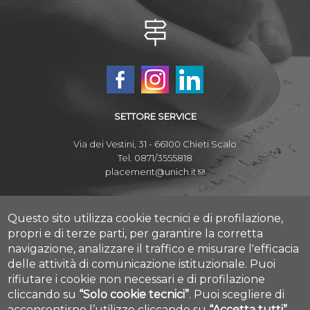
SETTORE SERVICE
Via dei Vestini, 31 - 66100 Chieti Scalo
Tel. 0871/3555818
placement@unich.it
Mappa Campus Chieti
Mappa Campus Pescara
Questo sito utilizza cookie tecnici e di profilazione,
propri e di terze parti, per garantire la corretta
navigazione, analizzare il traffico e misurare l'efficacia
delle attività di comunicazione istituzionale.
Puoi
rifiutare i cookie non necessari e di profilazione
Amministrazione Trasparente
cliccando su
“Solo cookie tecnici”
.
Puoi scegliere di
Privacy
acconsentirne l’utilizzo cliccando su
“Accetta tutti”
Contatti