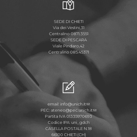
SEDE DI CHIETI
Via dei Vestini,31
Centralino 0871.3551
SEDE DI PESCARA
Viale Pindaro,42
Centralino 085.45371
email:
info@unich.it
PEC:
ateneo@pec.unich.it
Partita IVA 01335970693
Codice IPA: uni_gdch
CASELLA POSTALE N.18
66100 CHIETI (CH)