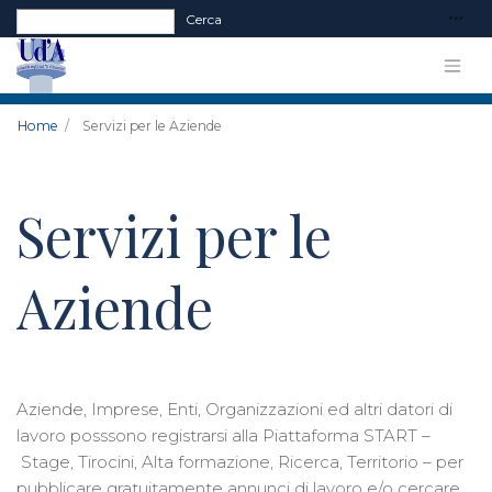
Form di ricerca
Cerca
Home
Servizi per le Aziende
Servizi per le
Aziende
Aziende, Imprese, Enti, Organizzazioni ed altri datori di
lavoro posssono registrarsi alla Piattaforma START –
Stage, Tirocini, Alta formazione, Ricerca, Territorio – per
pubblicare gratuitamente annunci di lavoro e/o cercare