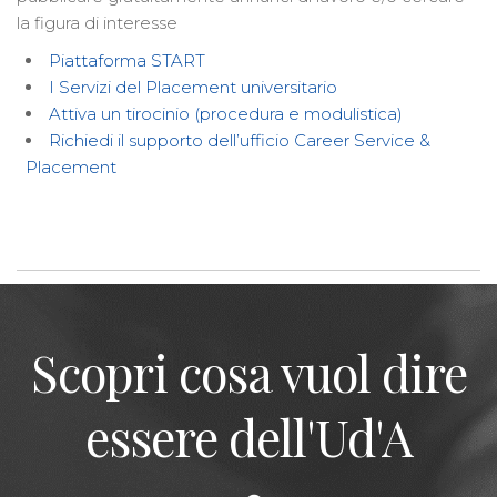
la figura di interesse
Piattaforma START
I Servizi del Placement universitario
Attiva un tirocinio (procedura e modulistica)
Richiedi il supporto de
l
l’ufficio Career Service &
Placement
Scopri cosa vuol dire
essere dell'Ud'A