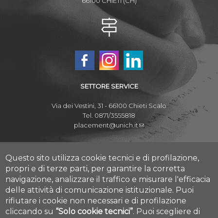
66100 CHIETI (CH)
SETTORE SERVICE
Via dei Vestini, 31 - 66100 Chieti Scalo
Tel. 0871/3555818
placement@unich.it
Mappa Campus Chieti
Mappa Campus Pescara
Questo sito utilizza cookie tecnici e di profilazione,
propri e di terze parti, per garantire la corretta
navigazione, analizzare il traffico e misurare l'efficacia
delle attività di comunicazione istituzionale.
Puoi
rifiutare i cookie non necessari e di profilazione
Amministrazione Trasparente
cliccando su
“Solo cookie tecnici”
.
Puoi scegliere di
Privacy