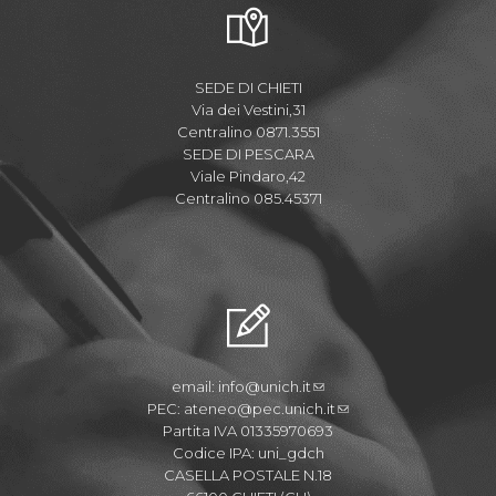
SEDE DI CHIETI
Via dei Vestini,31
Centralino 0871.3551
SEDE DI PESCARA
Viale Pindaro,42
Centralino 085.45371
email:
info@unich.it
PEC:
ateneo@pec.unich.it
Partita IVA 01335970693
Codice IPA: uni_gdch
CASELLA POSTALE N.18