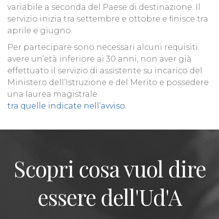
variabile a seconda del Paese di destinazione. Il
servizio inizia tra settembre e ottobre e finisce tra
aprile e giugno.
Per partecipare sono necessari alcuni requisiti:
avere un’età inferiore ai 30 anni, non aver già
effettuato il servizio di assistente su incarico del
Ministero dell’Istruzione e del Merito e possedere
una laurea magistrale
tra quelle indicate nell’avviso
.
Scopri cosa vuol dire
essere dell'Ud'A