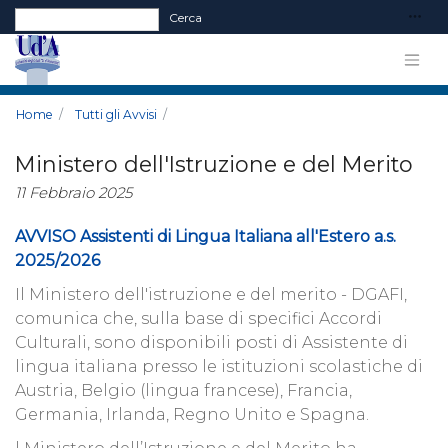
Form di ricerca
Cerca
Home
Tutti gli Avvisi
Ministero dell'Istruzione e del Merito
11 Febbraio 2025
AVVISO Assistenti di Lingua Italiana all'Estero a.s.
2025/2026
Il Ministero dell'istruzione e del merito - DGAFI,
comunica che, sulla base di specifici Accordi
Culturali, sono disponibili posti di Assistente di
lingua italiana presso le istituzioni scolastiche di
Austria, Belgio (lingua francese), Francia,
Germania, Irlanda, Regno Unito e Spagna.