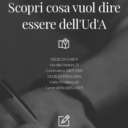
Scopri cosa vuol dire
essere dell'Ud'A
SEDE DI CHIETI
Via dei Vestini,31
Centralino 0871.3551
SEDE DI PESCARA
Viale Pindaro,42
Centralino 085.45371