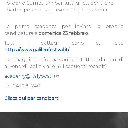
proprio Curriculum per tutti gli studenti che
parteciperanno agli eventi in programma
La prima scadenza per inviare la propria
candidatura è
domenica 23 febbraio
.
Tutti i dettagli sono sul sito
https://www.galileofestival.it/
Per maggiori informazioni contattare dal lunedì
al venerdì, dalle 9 alle 18, i seguenti recapiti:
academy@italypost.it
tel. 0490991240
Clicca qui per candidarti