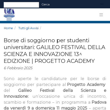
Form di ricerca
Cerca
Home
Tutti gli Avvisi
Borse di soggiorno per studenti
universitari: GALILEO FESTIVAL DELLA
SCIENZA E INNOVAZIONE 13^
EDIZIONE | PROGETTO ACADEMY
6 Febbraio 2025
Sono aperte le candidature per le borse di
soggiorno per partecipare al
Progetto Academy
del
Galileo Festival della Scienza e
Innovazione:
un’occasione unica di incontro,
scambio e formazione – in programma a
Padova
da venerdì 9 a domenica 11 maggio 2025
– aperta