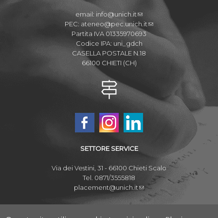
email:
info@unich.it
PEC:
ateneo@pec.unich.it
Partita IVA 01335970693
Codice IPA: uni_gdch
CASELLA POSTALE N.18
66100 CHIETI (CH)
SETTORE SERVICE
Via dei Vestini, 31 - 66100 Chieti Scalo
Tel. 0871/3555818
placement@unich.it
Mappa Campus Chieti
Mappa Campus Pescara